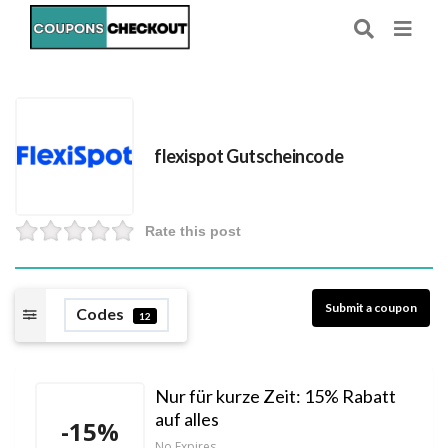
flexispot Gutscheincode
Rate this post
Submit a coupon
Codes
12
Nur für kurze Zeit: 15% Rabatt
auf alles
-15%
No Expires