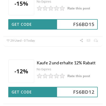
-15%
No Expires
Rate this post
FS6BD15
GET CODE
29 Used - 0 Today
Kaufe 2 und erhalte 12% Rabatt
-12%
No Expires
Rate this post
FS6BD12
GET CODE