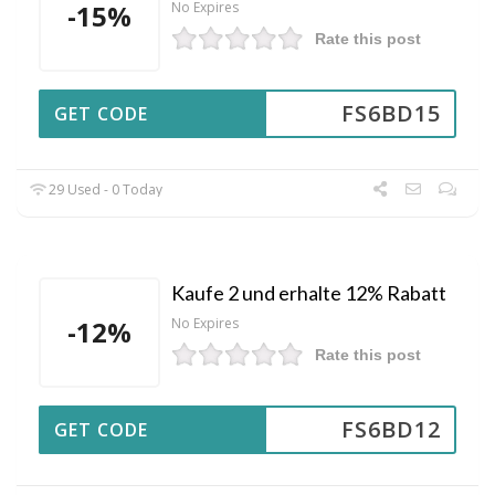
-15%
No Expires
Rate this post
FS6BD15
GET CODE
29 Used - 0 Today
Kaufe 2 und erhalte 12% Rabatt
-12%
No Expires
Rate this post
FS6BD12
GET CODE