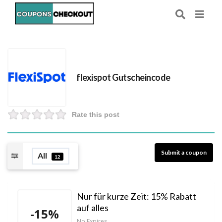
flexispot Gutscheincode
Rate this post
Submit a coupon
All
12
Nur für kurze Zeit: 15% Rabatt
auf alles
-15%
No Expires