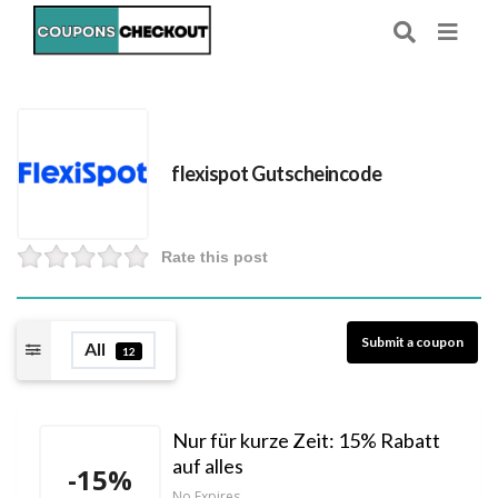
flexispot Gutscheincode
Rate this post
Submit a coupon
All
12
Nur für kurze Zeit: 15% Rabatt
auf alles
-15%
No Expires