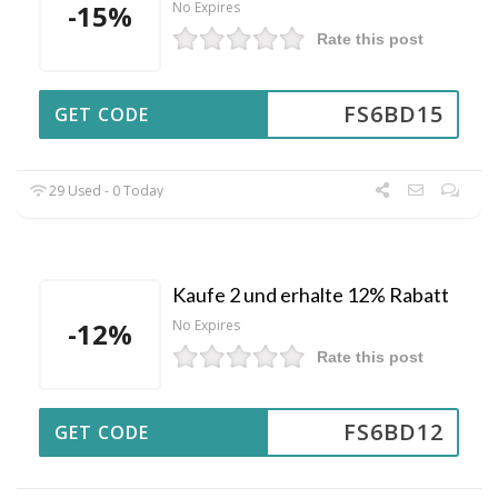
-15%
No Expires
Rate this post
FS6BD15
GET CODE
29 Used - 0 Today
Kaufe 2 und erhalte 12% Rabatt
-12%
No Expires
Rate this post
FS6BD12
GET CODE